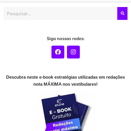
Pesquisar
Siga nossas redes:
F
I
a
n
c
s
e
t
b
a
o
g
Descubra neste e-book estratégias utilizadas em redações
o
r
nota MÁXIMA nos vestibulares!
k
a
m