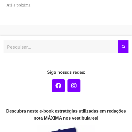
Até a próxima.
Pesquisar
Siga nossas redes:
F
I
a
n
c
s
e
t
b
a
o
g
Descubra neste e-book estratégias utilizadas em redações
o
r
nota MÁXIMA nos vestibulares!
k
a
m