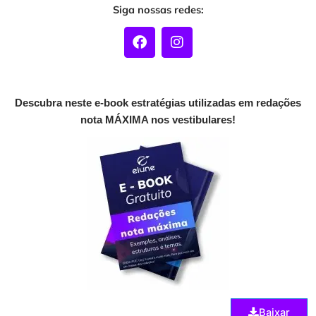
Siga nossas redes:
F
I
a
n
c
s
e
t
b
a
o
g
Descubra neste e-book estratégias utilizadas em redações
o
r
nota MÁXIMA nos vestibulares!
k
a
m
Baixar