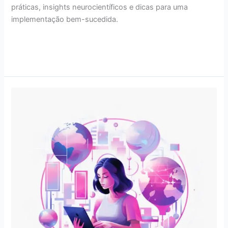
práticas, insights neurocientíficos e dicas para uma
implementação bem-sucedida.
Read More »
Educação
Midiática:
desenvolvendo
a
crítica
e
a
criatividade
no
ambiente
digital