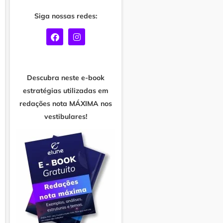
Siga nossas redes:
F
I
a
n
c
s
e
t
b
a
o
g
Descubra neste e-book
o
r
estratégias utilizadas em
k
a
m
redações nota MÁXIMA nos
vestibulares!