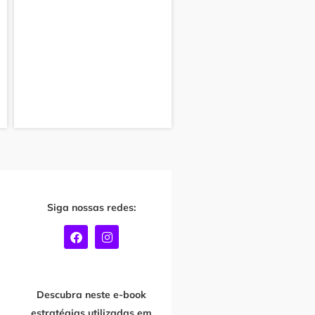
Siga nossas redes:
F
I
a
n
c
s
e
t
b
a
o
g
Descubra neste e-book
o
r
estratégias utilizadas em
k
a