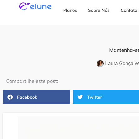
Ir
Planos
Sobre Nós
Contato
para
o
conteúdo
Mantenha-se
Laura Gonçalv
Compartilhe este post:
Facebook
Twitter