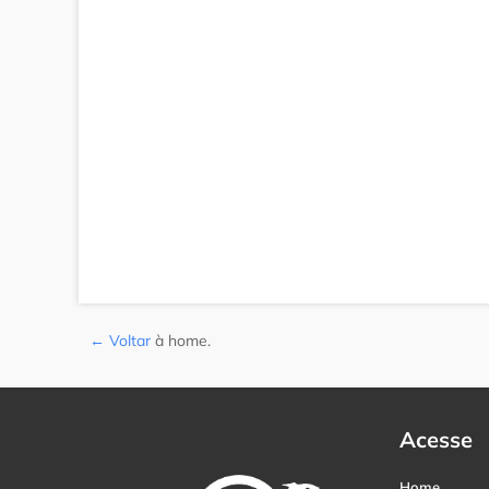
← Voltar
à home
.
Acesse
Home