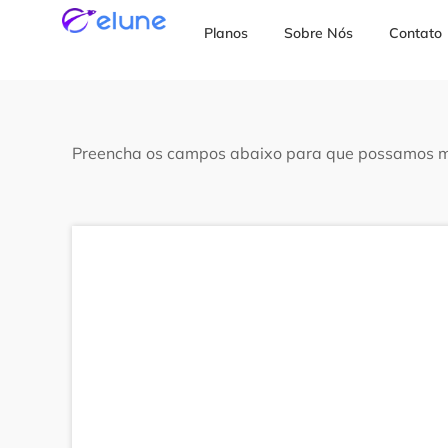
Ir
Planos
Sobre Nós
Contato
para
o
conteúdo
Preencha os campos abaixo para que possamos mo