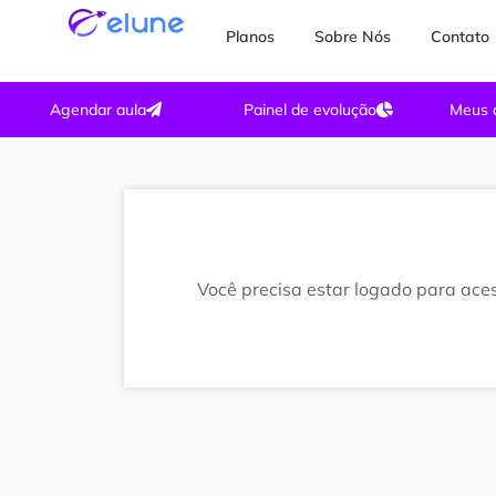
Ir
Planos
Sobre Nós
Contato
para
o
conteúdo
Agendar aula
Painel de evolução
Meus 
Você precisa estar logado para aces