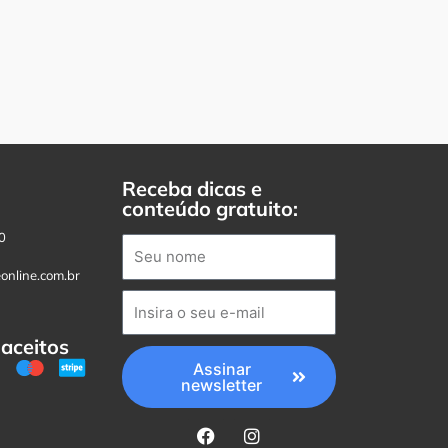
Receba dicas e
conteúdo gratuito:
0
online.com.br
aceitos
Assinar
newsletter
F
I
a
n