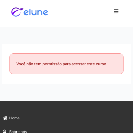
Ir para
o
conteúdo
Você não tem permissão para acessar este curso.
Home
Sobre nós